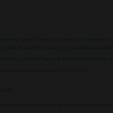
ементы (линзы, тени, прозрачности, формы). Н
е макетов данную проблему невозможно выявит
который содержит лишние элементы (скрытые эл
зображения (для формата CDR и EPS)
ping)
ектам и линиям) на составном фоне обязательн