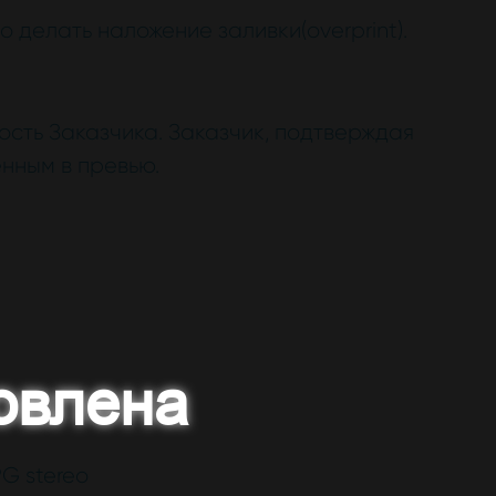
делать наложение заливки(overprint).
сть Заказчика. Заказчик, подтверждая
нным в превью.
овлена
G stereo