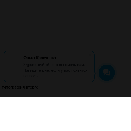
Ольга Кравченко
Здравствуйте! Готова помочь вам.
Напишите мне, если у вас появятся
вопросы.
 типография вторге
"
61@yandex.ru