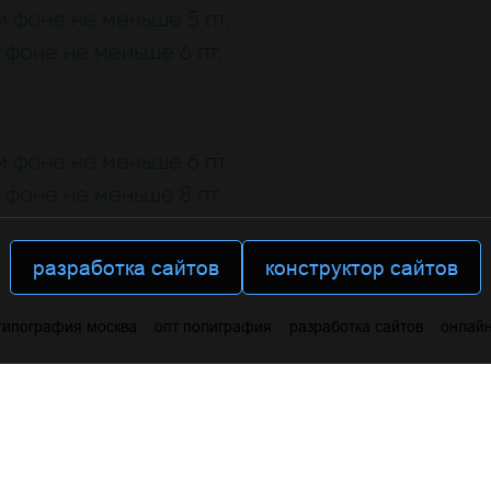
 фоне не меньше 5 пт.
фоне не меньше 6 пт.
 фоне не меньше 6 пт.
фоне не меньше 8 пт.
разработка сайтов
конструктор сайтов
типография москва
опт полиграфия
разработка сайтов
онлайн
Рекламно-полиграфическая компания "
Первое Рекламное
 Ворошилова, д.126А,"Дом Быта" (4 этаж,офис 406).
pr3111
+7 916-883-89-96