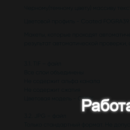
Черному(темному цвету) массиву текс
Цветовой профиль - Coated FOGRA39.
Макеты, которые проходят автоматиче
результат автоматической проверки, 
3.1. TIF – файл
Все слои объединены
Не содержит альфа канала
Не содержит сжатия
Цветовая модель - CMYK
Работ
3.2. JPG – файл
Только стандартный формат. Не допу