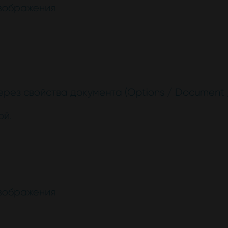
изображения
рез свойства документа (Options / Document 
ой.
изображения