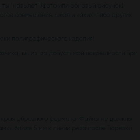
нты "навылет" (фото или фоновый рисунок)
стов совмещения, шкал и каких-либо других
зки полиграфического изделия!
зчика, т.к. из-за допустимой погрешности при
от края обрезного формата. Файлы не должны
амки ближе 5 мм к линии реза после порезки