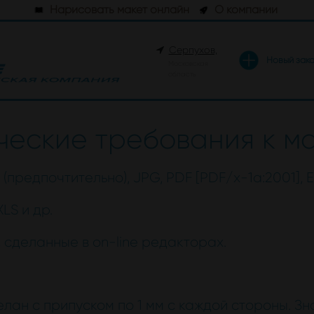
Нарисовать макет онлайн
О компании
Серпухов,
Новый зак
Московская
область
ческие требования к м
IF (предпочтительно), JPG, PDF [PDF/x-1a:2001], 
LS и др.
сделанные в on-line редакторах.
елан с припуском по 1 мм с каждой стороны. 