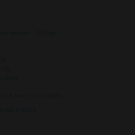
й печати - 300 dpi
ал
 15%
е 280%
 С=0, M=0, Y=0, K=100%
Y=50, K=100%