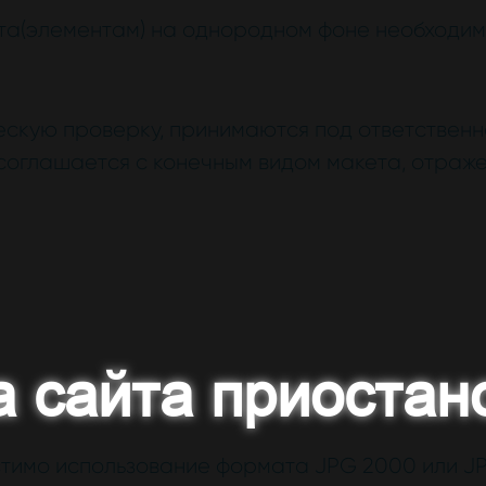
та(элементам) на однородном фоне необходимо 
скую проверку, принимаются под ответственно
соглашается с конечным видом макета, отраже
а сайта приостан
стимо использование формата JPG 2000 или JP